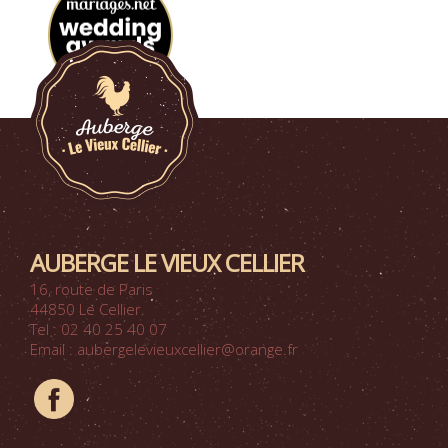
AUBERGE LE VIEUX CELLIER
16, route de Paris
44850 Le Cellier
Tel : 02 40 25 40 07
Email : aubergelevieuxcellier@orange.fr