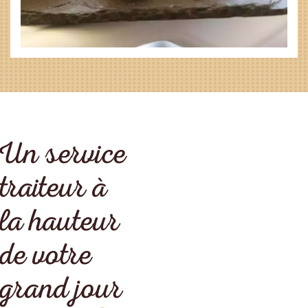
Un service
traiteur à
la hauteur
de votre
grand jour