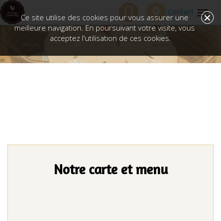
Contact
+
Togg
Ce site utilise des cookies pour vous assurer une
navig
meilleure navigation. En poursuivant votre visite, vous
acceptez l'utilisation de ces cookies.
Accueil
LE RESTAURANT
La carte du restaurant
Notre carte et menu