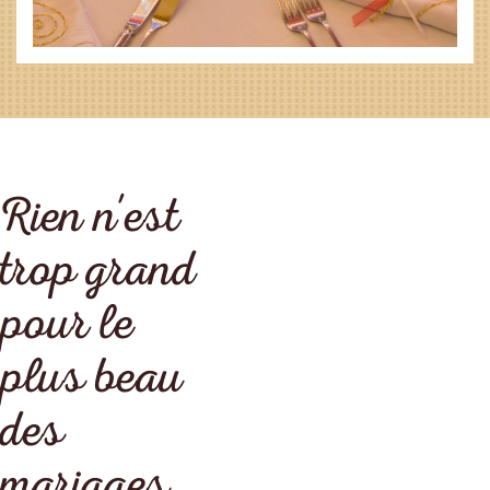
Rien n'est
trop grand
pour le
plus beau
des
mariages