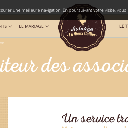
surer une meilleure navigation. En poursuivant votre visite, vous a
NTS
LE MARIAGE
LE 
ons
aiteur des associ
Un service tr